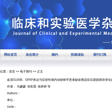
网站首页
杂志简介
稿约
投稿须知
期刊订阅
位置：
首页
>> 电子期刊 >> 正文
血清S100B、GFAP表达与症状性颈内动脉狭窄患者缺血预适应后易损斑块变
作者：
马媛媛 张彩霞 徐婷婷 等
Authors：
单位：
Units：