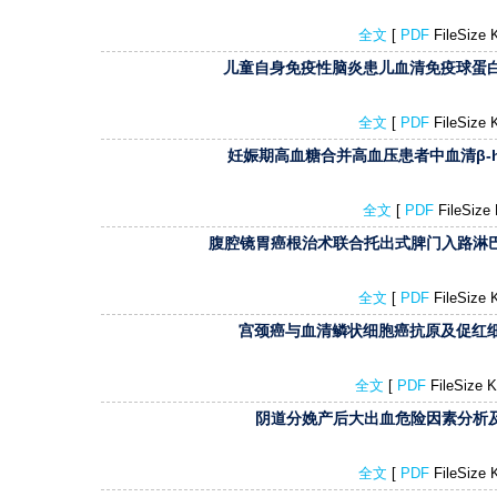
全文
[
PDF
FileSize
儿童自身免疫性脑炎患儿血清免疫球蛋
全文
[
PDF
FileSize
妊娠期高血糖合并高血压患者中血清β-hCG、
全文
[
PDF
FileSiz
腹腔镜胃癌根治术联合托出式脾门入路淋
全文
[
PDF
FileSize
宫颈癌与血清鳞状细胞癌抗原及促红
全文
[
PDF
FileSize
阴道分娩产后大出血危险因素分析
全文
[
PDF
FileSize