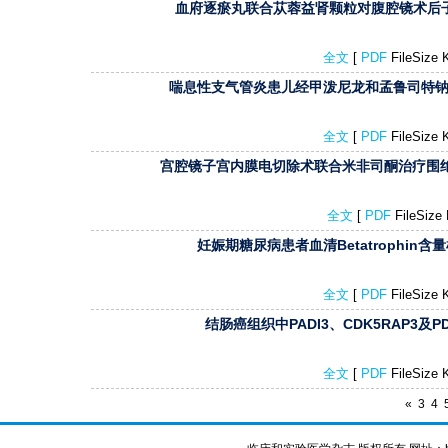
血府逐瘀丸联合苁蓉益肾颗粒对腹腔镜术后子
全文
[
PDF
FileSize
喘息性支气管炎患儿经甲泼尼龙和孟鲁司特钠治
全文
[
PDF
FileSize
宫腔镜子宫内膜电切除术联合米非司酮治疗围绝
全文
[
PDF
FileSiz
妊娠期糖尿病患者血清Betatrophin含
全文
[
PDF
FileSize
结肠癌组织中PADI3、CDK5RAP3及P
全文
[
PDF
FileSize
«
3
4