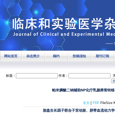
网站首页
杂志简介
稿约
投稿须知
期刊订阅
标题：
作者：
帕米膦酸二钠辅助NP化疗乳腺癌骨转移对血清
全文
[
PDF
FileSize
胎盘生长因子联合子宫动脉、脐带血流动力学指