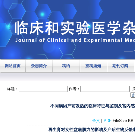
网站首页
杂志简介
稿约
投稿须知
期刊订阅
标题：
作者：
不同病因产前发热的临床特征与鉴别及宫内感染
全文
[
PDF
FileSize K
再生育对女性盆底肌力的影响及产后生物反馈电