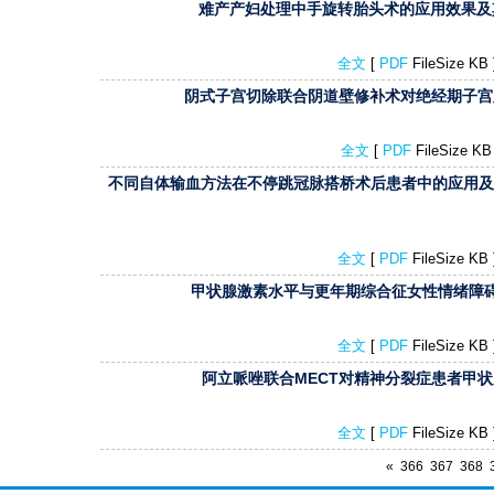
难产产妇处理中手旋转胎头术的应用效果及
全文
[
PDF
FileSize K
阴式子宫切除联合阴道壁修补术对绝经期子宫脱
全文
[
PDF
FileSize K
不同自体输血方法在不停跳冠脉搭桥术后患者中的应用及对
全文
[
PDF
FileSize K
甲状腺激素水平与更年期综合征女性情绪障碍
全文
[
PDF
FileSize K
阿立哌唑联合MECT对精神分裂症患者甲状
全文
[
PDF
FileSize K
«
366
367
368