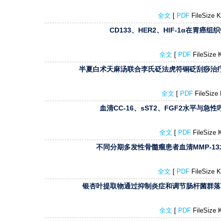
全文
[
PDF
FileSize
CD133、HER2、HIF-1α在胃癌组
全文
[
PDF
FileSize
半夏白术天麻汤联合李氏砭法虎符铜砭刮痧治疗
全文
[
PDF
FileSiz
血清CC-16、sST2、FGF2水平与急性
全文
[
PDF
FileSize
不同分期多发性骨髓瘤患者血清MMP-13
全文
[
PDF
FileSize
银杏叶提取物通过抑制炎症和调节肠杆菌群落减
全文
[
PDF
FileSize