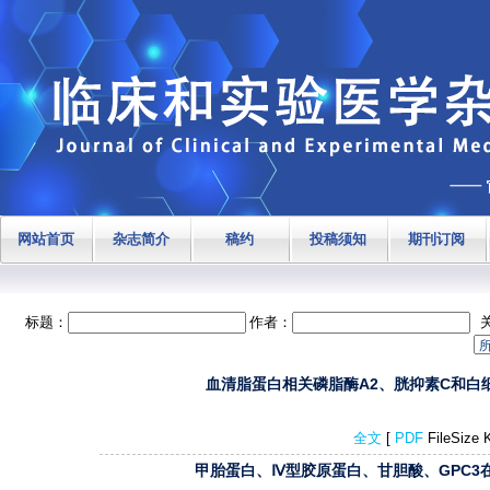
网站首页
杂志简介
稿约
投稿须知
期刊订阅
标题：
作者：
血清脂蛋白相关磷脂酶A2、胱抑素C和白细胞
全文
[
PDF
FileSize
甲胎蛋白、Ⅳ型胶原蛋白、甘胆酸、GPC3在