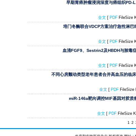
早期胃癌肿瘤浸润深度与癌组织PD-L1
全文
[
PDF
FileSize
培门冬酶联合VDCP方案治疗急性淋巴细
全文
[
PDF
FileSize
血清FGF9、Sestrin2及HBDH与脓毒
全文
[
PDF
FileSize
不同心房颤动类型老年患者合并高血压的临床特
全文
[
PDF
FileSiz
miR-146a靶向调控MIF基因对
全文
[
PDF
FileSize
1
2